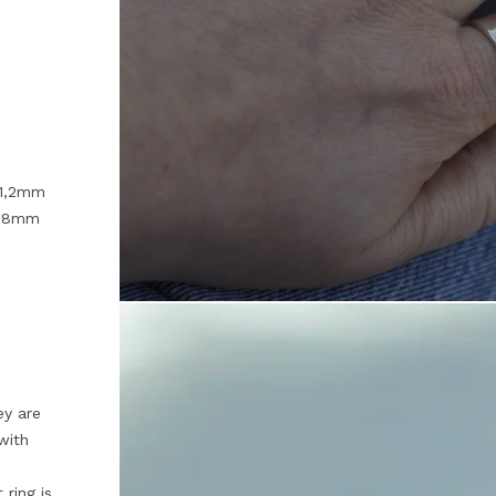
 1,2mm
 0,8mm
ey are
with
 ring is